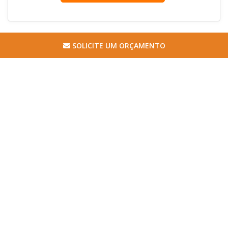
SOLICITE UM ORÇAMENTO
Imagem ilustrativa de Capota de fibra l200 triton