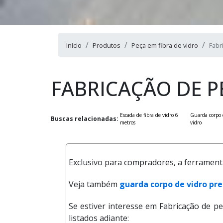
Início
Produtos
Peça em fibra de vidro
Fabr
FABRICAÇÃO DE P
Escada de fibra de vidro 6
Guarda corpo 
Buscas relacionadas:
metros
vidro
Exclusivo para compradores, a ferramenta
Veja também
guarda corpo de vidro pr
Se estiver interesse em Fabricação de p
listados adiante: