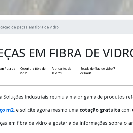
icação de peças em fibra de vidro
EÇAS EM FIBRA DE VIDR
em fibra de
Cobertura fibra de
Fabricantes de
Escada de fibra de vidro 7
vidro
gaxetas
degraus
 Soluções Industriais reuniu a maior gama de produtos refe
eço m2
, e solicite agora mesmo uma
cotação gratuita
com u
eças em fibra de vidro e gostaria de informações sobre o 