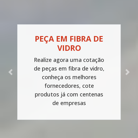
IBRA DE
CAPOTA EM 
RO
VID
uma cotação
Realize uma c
a de vidro,
capotas em fibr
Previous
Next
melhores
conheça os 
s, cote
fornecedore
m centenas
produtos já co
esas
de empr