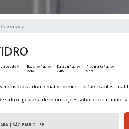
o fibra de vidro
VIDRO
ibra de vidro 6
Escada de fibra de
Barra em fibra de
Filtro manta fibra de
vidro
vidro
vidro
ões Industriais criou o maior número de fabricantes qualif
a de vidro e gostaria de informações sobre o anunciante 
ARA | SÃO PAULO - SP