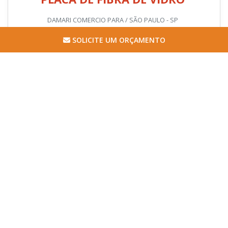
DAMARI COMERCIO PARA / SÃO PAULO - SP
Diferenciais da placa de fibra de vibro
SOLICITE UM ORÇAMENTO
A placa de fibra de vidro, também conhecido como TVE é um
laminado termo fixo industrial técnico duro e denso, fabricado
com o mesmo processo de outros materiais termo fixo, esse
processo consiste na aplicaç&at...
Cotar agora
PEÇAS EM FIBRA DE VIDRO
ENGCOM / RIO CLARO - SP
Você provavelmente já se deparou com uma peça em fibra de