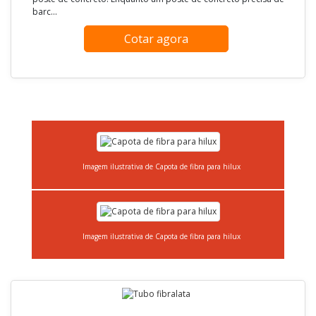
Cotar agora
POSTE DE FIBRA
FIBERMAQ / SÃO PAULO - SP
O poste de fibra é um material de alta resistência, pois esta
matéria-prima é muito mais leve e flexível, podendo chegar a
pesar de seis a oito vezes menos, quando comparado a um
poste de concreto. Enquanto um poste de concreto precisa de
barc...