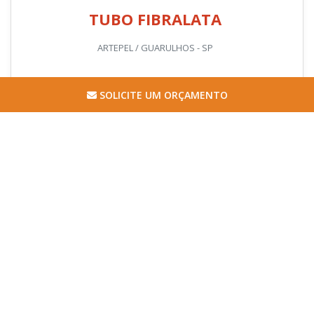
Cotar agora
SOLICITE UM ORÇAMENTO
Imagem ilustrativa de Capota de fibra para hilux
Imagem ilustrativa de Capota de fibra para hilux