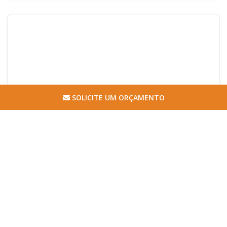
COBERTURAS EM VIDRO RETRÁTIL
SOLICITE UM ORÇAMENTO
TETO BELLO / SÃO PAULO - SP
As coberturas em vidro retrátil garantem que alguns espaços
comprometidos em função da exposição às condições
climáticas, possam ser melhor utilizados, sem prejudicar a
saúde e a segurança das...
Cotar agora