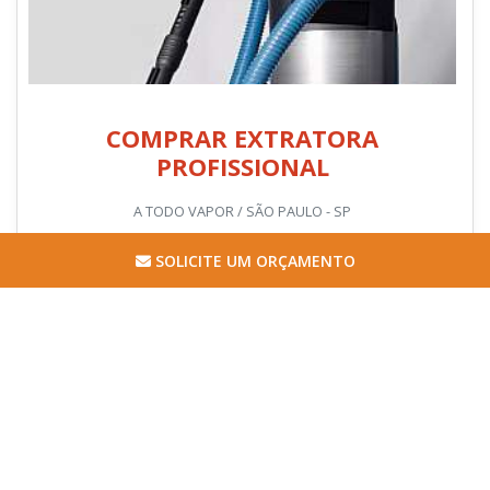
COMPRAR EXTRATORA
PROFISSIONAL
A TODO VAPOR / SÃO PAULO - SP
SOLICITE UM ORÇAMENTO
Comprar extratora profissional com qualidade e que atenda as
normas de segurança pode ser difícil, mas a tecnologia
implementada a lavadora extratora profissional traz o que há
de mais moderno no segmento aos consumidores.
Capacidade do reservató...
Cotar agora